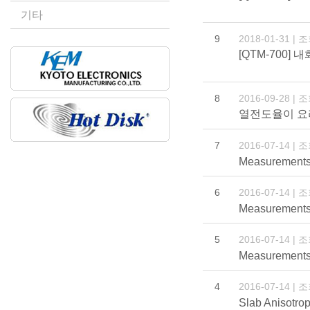
기타
9
2018-01-31 | 
[QTM-700] 
8
2016-09-28 | 
열전도율이 요리의
7
2016-07-14 | 
Measurements 
6
2016-07-14 | 
Measurements 
5
2016-07-14 | 
Measurements 
4
2016-07-14 | 
Slab Anisotro